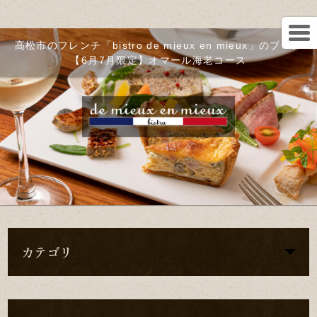
高松市のフレンチ「bistro de mieux en mieux」のブログ
【6月7月限定】オマール海老コース
カテゴリ