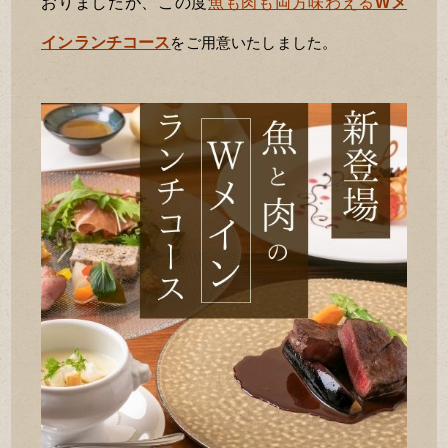
おりましたが、この度
魚も肉も両方味わえる
Wメ
インランチコース
をご用意いたしました。